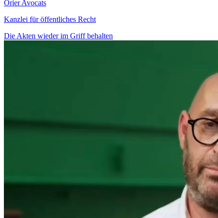
Orier Avocats
Kanzlei für öffentliches Recht
Die Akten wieder im Griff behalten