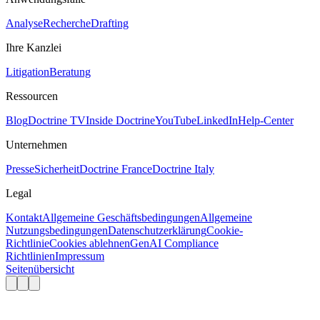
Analyse
Recherche
Drafting
Ihre Kanzlei
Litigation
Beratung
Ressourcen
Blog
Doctrine TV
Inside Doctrine
YouTube
LinkedIn
Help-Center
Unternehmen
Presse
Sicherheit
Doctrine France
Doctrine Italy
Legal
Kontakt
Allgemeine Geschäftsbedingungen
Allgemeine
Nutzungsbedingungen
Datenschutzerklärung
Cookie-
Richtlinie
Cookies ablehnen
GenAI Compliance
Richtlinien
Impressum
Seitenübersicht