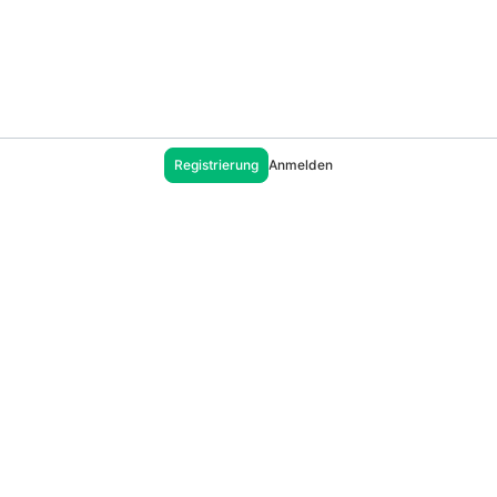
Registrierung
Anmelden
Unterstützung
Doctrine Deutschland Blog
Help center
Impressum
Allgemeine Nutzungsbedingungen
Allgemeine Geschäftsbedingungen
Datenschutzerklärung