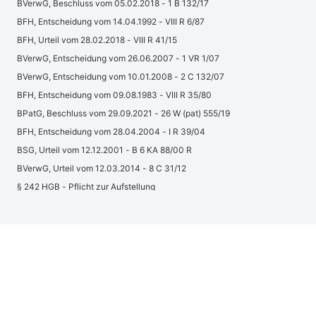
BVerwG, Beschluss vom 05.02.2018 - 1 B 132/17
BFH, Entscheidung vom 14.04.1992 - VIII R 6/87
BFH, Urteil vom 28.02.2018 - VIII R 41/15
BVerwG, Entscheidung vom 26.06.2007 - 1 VR 1/07
BVerwG, Entscheidung vom 10.01.2008 - 2 C 132/07
BFH, Entscheidung vom 09.08.1983 - VIII R 35/80
BPatG, Beschluss vom 29.09.2021 - 26 W (pat) 555/19
BFH, Entscheidung vom 28.04.2004 - I R 39/04
BSG, Urteil vom 12.12.2001 - B 6 KA 88/00 R
BVerwG, Urteil vom 12.03.2014 - 8 C 31/12
§ 242 HGB - Pflicht zur Aufstellung
§ 108 HGB
§ 14 BinSchSprFunkV - Amtlich anerkanntes UKW-Sprechfunkzeugnis
(UBI)
§ 121 BetrVG - Bußgeldvorschriften
§ 86 StVollzG - Erkennungsdienstliche Maßnahmen
§ 117 GWB - Besondere Ausnahmen für Vergaben, die Verteidigungs-
oder Sicherheitsaspekte umfassen