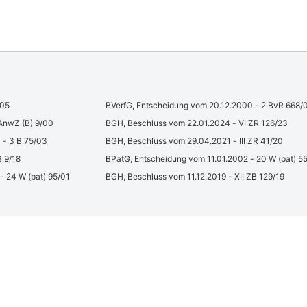
/05
BVerfG, Entscheidung vom 20.12.2000 - 2 BvR 668/
AnwZ (B) 9/00
BGH, Beschluss vom 22.01.2024 - VI ZR 126/23
 - 3 B 75/03
BGH, Beschluss vom 29.04.2021 - III ZR 41/20
B 9/18
BPatG, Entscheidung vom 11.01.2002 - 20 W (pat) 5
 24 W (pat) 95/01
BGH, Beschluss vom 11.12.2019 - XII ZB 129/19