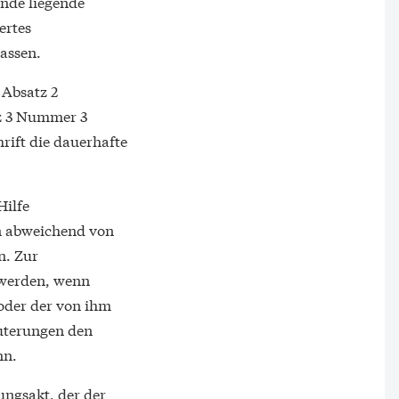
nde liegende
ertes
lassen.
 Absatz 2
tz 3 Nummer 3
rift die dauerhafte
Hilfe
n abweichend von
n. Zur
 werden, wenn
 oder der von ihm
äuterungen den
nn.
ungsakt, der der