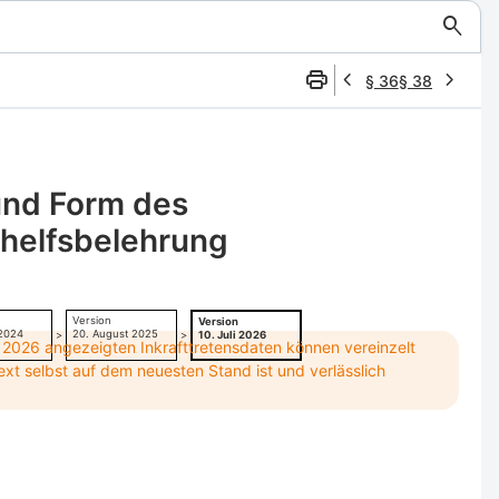
§ 36
§ 38
und Form des
helfsbelehrung
Version
Version
 2024
20. August 2025
>
>
10. Juli 2026
r 2026 angezeigten Inkrafttretensdaten können vereinzelt
ext selbst auf dem neuesten Stand ist und verlässlich