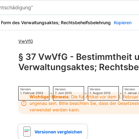
 Form des Verwaltungsaktes; Rechtsbehelfsbelehrung
Kopieren
VwVfG
§ 37 VwVfG - Bestimmtheit 
Verwaltungsaktes; Rechtsbe
Version
Version
Version
Version
1. Februar 2003
7. Juni 2013
1. August 2013
1. Januar
>
>
>
Wichtiger Hinweis:
Die für Artikel vor dem 3. Februa
ungenau sein. Bitte beachten Sie, dass der Gesetzest
verwendet werden kann.
Versionen vergleichen