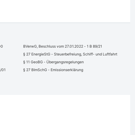
00
BVerwG, Beschluss vom 27.01.2022 - 1 B 89/21
§ 27 EnergieStG - Steuerbefreiung, Schiff- und Luftfahrt
§ 11 GeoBG - Übergangsregelungen
5/01
§ 27 BImSchG - Emissionserklärung