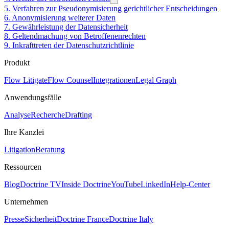
5. Verfahren zur Pseudonymisierung gerichtlicher Entscheidungen
6. Anonymisierung weiterer Daten
7. Gewährleistung der Datensicherheit
8. Geltendmachung von Betroffenenrechten
9. Inkrafttreten der Datenschutzrichtlinie
Produkt
Flow Litigate
Flow Counsel
Integrationen
Legal Graph
Anwendungsfälle
Analyse
Recherche
Drafting
Ihre Kanzlei
Litigation
Beratung
Ressourcen
Blog
Doctrine TV
Inside Doctrine
YouTube
LinkedIn
Help-Center
Unternehmen
Presse
Sicherheit
Doctrine France
Doctrine Italy