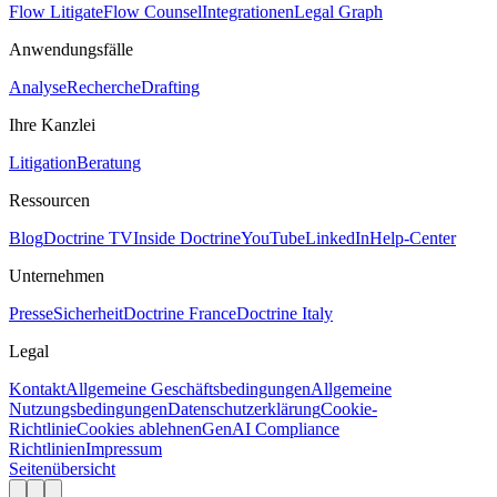
Flow Litigate
Flow Counsel
Integrationen
Legal Graph
Anwendungsfälle
Analyse
Recherche
Drafting
Ihre Kanzlei
Litigation
Beratung
Ressourcen
Blog
Doctrine TV
Inside Doctrine
YouTube
LinkedIn
Help-Center
Unternehmen
Presse
Sicherheit
Doctrine France
Doctrine Italy
Legal
Kontakt
Allgemeine Geschäftsbedingungen
Allgemeine
Nutzungsbedingungen
Datenschutzerklärung
Cookie-
Richtlinie
Cookies ablehnen
GenAI Compliance
Richtlinien
Impressum
Seitenübersicht