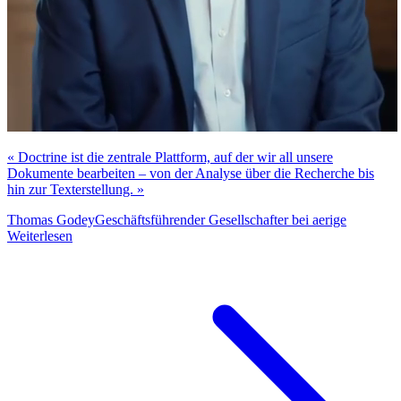
« Doctrine ist die zentrale Plattform, auf der wir all unsere
Dokumente bearbeiten – von der Analyse über die Recherche bis
hin zur Texterstellung. »
Thomas Godey
Geschäftsführender Gesellschafter bei aerige
Weiterlesen