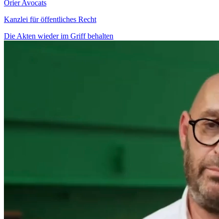
Orier Avocats
Kanzlei für öffentliches Recht
Die Akten wieder im Griff behalten